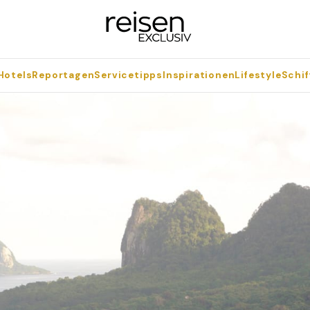
Hotels
Reportagen
Servicetipps
Inspirationen
Lifestyle
Schif