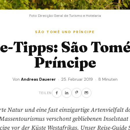
Foto: Direcção Geral de Turismo e Hotelaria
SÃO TOMÉ UND PRÍNCIPE
e-Tipps: São Tom
Príncipe
Von
Andreas Dauerer
· 25. Februar 2019 · 8 Minuten
TEILEN
e Natur und eine fast einzigartige Artenvielfalt 
Massentourismus verschont gebliebenen Inselstaat
cipe vor der Küste Westafrikas. Unser Reise-Guide