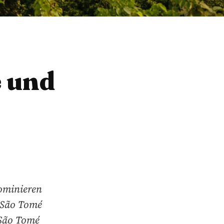
é und
dominieren
 São Tomé
 São Tomé