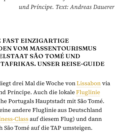
und Príncipe. Text: Andreas Dauerer
 FAST EINZIGARTIGE
 DEN VOM MASSENTOURISMUS
ELSTAAT SÃO TOMÉ UND
TAFRIKAS. UNSER REISE-GUIDE
liegt drei Mal die Woche von
Lissabon
via
d Príncipe. Auch die lokale
Fluglinie
he Portugals Hauptstadt mit São Tomé.
eine andere Fluglinie aus Deutschland
iness-Class
auf diesem Flug) und dann
h São Tomé auf die TAP umsteigen.