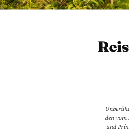
Reis
Unberührt
den vom 
und Prín