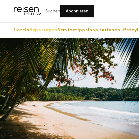
Suchen
Abonnieren
Hotels
Reportagen
Servicetipps
Inspirationen
Lifestyl