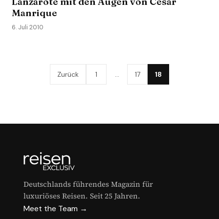
Lanzarote mit den Augen von César
Manrique
6. Juli 2010
Zurück
1
…
17
18
Deutschlands führendes Magazin für
luxuriöses Reisen. Seit 25 Jahren.
Meet the Team →