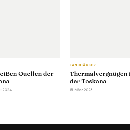
LANDHÄUSER
heißen Quellen der
Thermalvergnügen 
ana
der Toskana
st 2024
15. März 2023