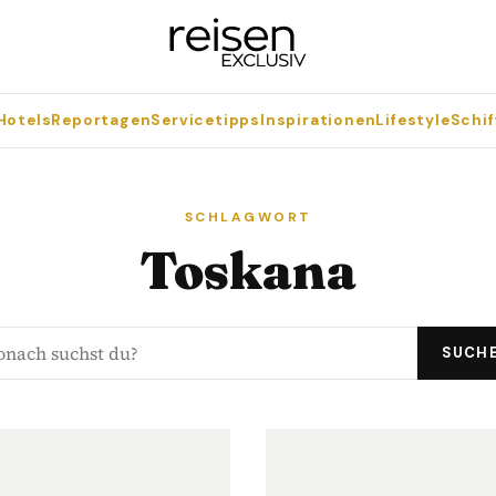
Hotels
Reportagen
Servicetipps
Inspirationen
Lifestyle
Schif
SCHLAGWORT
Toskana
SUCH