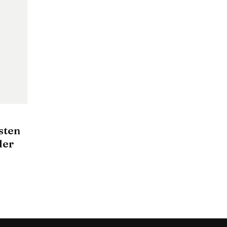
sten
der