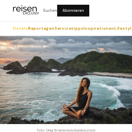
Suchen
Abonnieren
Hotels
Reportagen
Servicetipps
Inspirationen
Lifestyl
Foto: Oleg Breslavtsev/adobe.stock