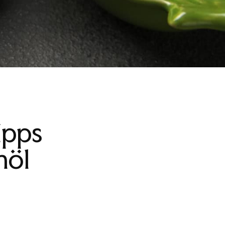
ipps
nöl