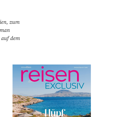
lien, zum
 man
e auf dem