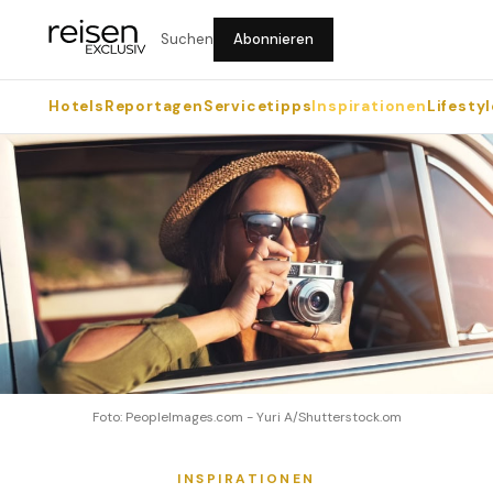
Suchen
Abonnieren
Hotels
Reportagen
Servicetipps
Inspirationen
Lifestyl
Foto: PeopleImages.com - Yuri A/Shutterstock.om
INSPIRATIONEN