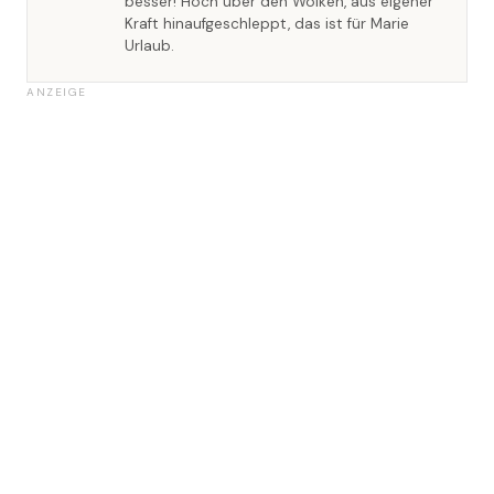
besser! Hoch über den Wolken, aus eigener
Kraft hinaufgeschleppt, das ist für Marie
Urlaub.
ANZEIGE