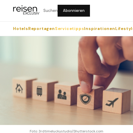
Suchen
Abonnieren
Hotels
Reportagen
Servicetipps
Inspirationen
Lifestyl
Foto: 3rdtimeluckystudio/Shutterstock.com