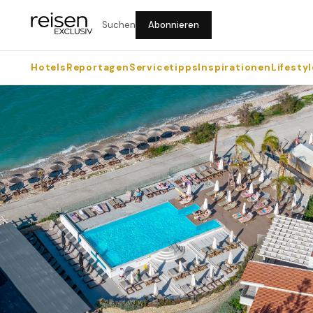
Suchen
Abonnieren
Hotels
Reportagen
Servicetipps
Inspirationen
Lifestyl