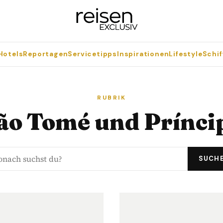
Hotels
Reportagen
Servicetipps
Inspirationen
Lifestyle
Schif
RUBRIK
ão Tomé und Prínci
SUCH