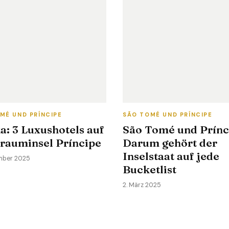
MÉ UND PRÍNCIPE
SÃO TOMÉ UND PRÍNCIPE
a: 3 Luxushotels auf
São Tomé und Prínc
Trauminsel Príncipe
Darum gehört der
Inselstaat auf jede
ember 2025
Bucketlist
2. März 2025