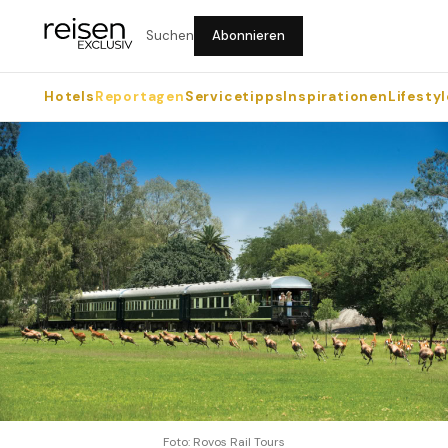
Suchen
Abonnieren
Hotels
Reportagen
Servicetipps
Inspirationen
Lifestyl
Foto: Rovos Rail Tours