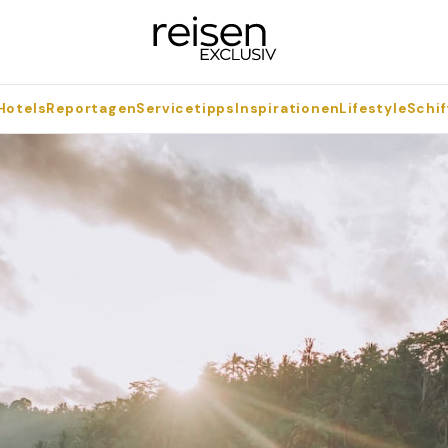
Hotels
Reportagen
Servicetipps
Inspirationen
Lifestyle
Schif