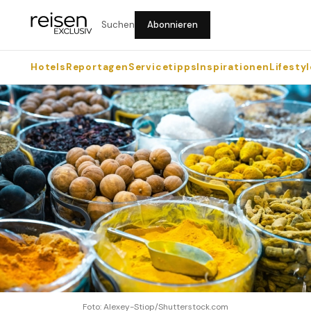
Suchen
Abonnieren
Hotels
Reportagen
Servicetipps
Inspirationen
Lifestyl
Foto: Alexey-Stiop/Shutterstock.com