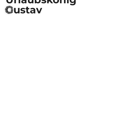
Gustav
Klar ist, Oma und Opa sind in Mecklenburg-
Vorpommern gern gesehene Gäste,
das
Gütesiegel »Urlaubskönig Gustav«
weist den
Weg zu rund 85 zertifizierten
Erlebniseinrichtungen, Unterkünften und
Informationsstellen. Wo »Urlaubskönig Gustav«
lacht, ist
Abwechslung, Spaß und ein
unbeschwerter Urlaub für Familien
garantiert.
Und sollte der Himmel tatsächlich mal weinen
und der Wind ordentlich pusten, dann lädt
etwa das
Travel Charme Strandhotel
Bansin
Leichtmatrosen und Nixen dazu ein, die
Gummistiefel auszuziehen und sich in ein