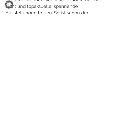
Licht und topaktuelle, spannende
Ausstellungen freuen. So ist schon der
Empfang spektakulär: Durchs Westportal
schreitet man in die Katharinenhalle und fühlt
sich unter dem gigantischen Gewölbe des
Kirchenschiffs ganz klein. Und just steht man
vor der ersten Installation. Beim »Sardine Run«
jagen lebensgroße Modelle von Delfinen,
Haien, Seevögeln und anderen Meerestieren
einen Sardinenschwarm – alles multimedial
und gigantisch eindrucksvoll bis unter die
Decke gestaltet. Dieser Vorgeschmack macht
sofort Lust auf Meer.