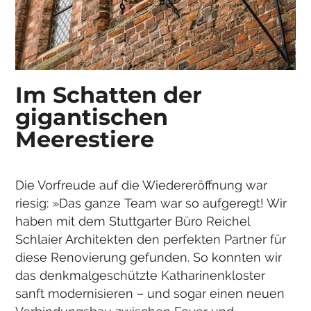
Im Schatten der
Das Stralsund Museum befindet sich
gigantischen
im ehemaligen Katharinenkloster.
Meerestiere
Die Vorfreude auf die Wiedereröffnung war
riesig: »Das ganze Team war so aufgeregt! Wir
haben mit dem Stuttgarter Büro Reichel
Schlaier Architekten den perfekten Partner für
diese Renovierung gefunden. So konnten wir
das denkmalgeschützte Katharinenkloster
sanft modernisieren – und sogar einen neuen