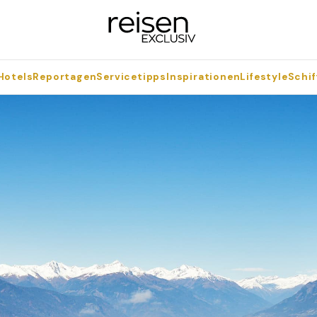
Hotels
Reportagen
Servicetipps
Inspirationen
Lifestyle
Schif