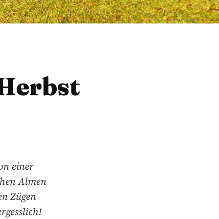
 Herbst
on einer
ichen Almen
len Zügen
rgesslich!