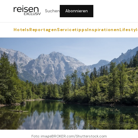
Suchen
Abonnieren
Hotels
Reportagen
Servicetipps
Inspirationen
Lifestyl
Foto: imageBROKER.com/Shutterstock.com