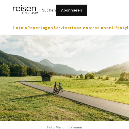
Suchen
Abonnieren
Hotels
Reportagen
Servicetipps
Inspirationen
Lifestyl
Foto: Martin Hofmann