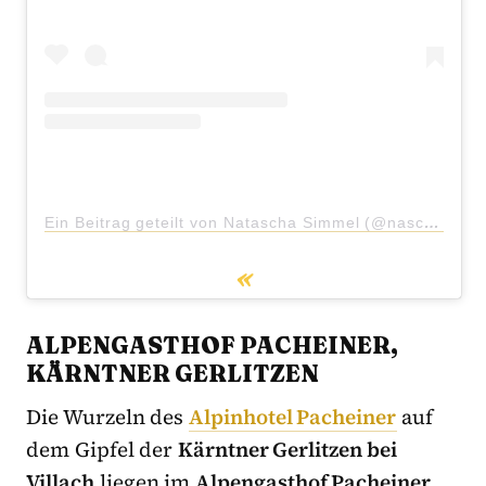
Ein Beitrag geteilt von Natascha Simmel (@naschi_25)
ALPENGASTHOF PACHEINER,
KÄRNTNER GERLITZEN
Die Wurzeln des
Alpinhotel Pacheiner
auf
dem Gipfel der
Kärntner Gerlitzen bei
Villach
liegen im
Alpengasthof Pacheiner
,