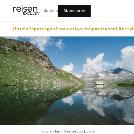
Suchen
Abonnieren
Hotels
Reportagen
Servicetipps
Inspirationen
Lifestyl
Foto: akslam/ Shutterstock.com