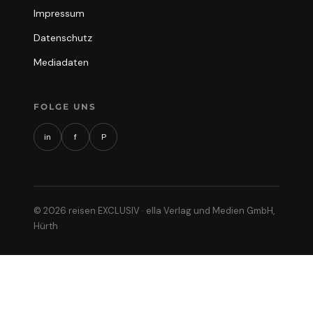
Impressum
Datenschutz
Mediadaten
FOLGE UNS
in
f
P
© 2026 reisen EXCLUSIV · ella Verlag und Medien GmbH,
Hürth