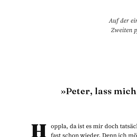
Auf der ei
Zweiten p
»Peter, lass mic
H
oppla, da ist es mir doch tatsä
fast schon wieder. Denn ich mö