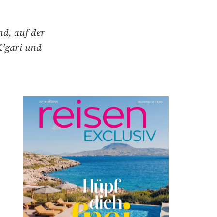
nd, auf der
K’gari und