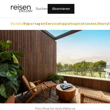
Suchen
Abonnieren
Hotels
Reportagen
Servicetipps
Inspirationen
Lifestyl
Foto: Kimpton Aysla Mallorca