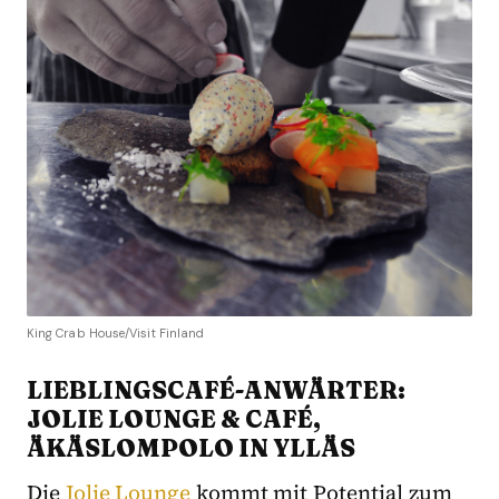
King Crab House/Visit Finland
LIEBLINGSCAFÉ-ANWÄRTER:
JOLIE LOUNGE & CAFÉ,
ÄKÄSLOMPOLO IN YLLÄS
Die
Jolie Lounge
kommt mit Potential zum