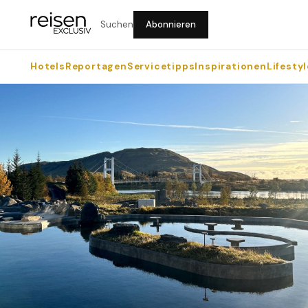
Suchen
Abonnieren
Hotels
Reportagen
Servicetipps
Inspirationen
Lifestyl