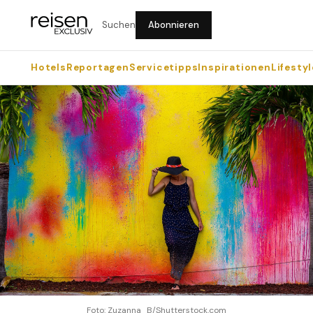
Suchen
Abonnieren
Hotels
Reportagen
Servicetipps
Inspirationen
Lifestyl
Foto: Zuzanna_B/Shutterstock.com