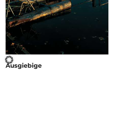
Ausgiebige
Strandspaziergänge
Die Badebekleidung kann getrost auf dem
Zimmer bleiben, wenn es in den
Herbstmonaten gen Strand geht. Außer man
gehört zu den ganz Hartgesottenen, die sich