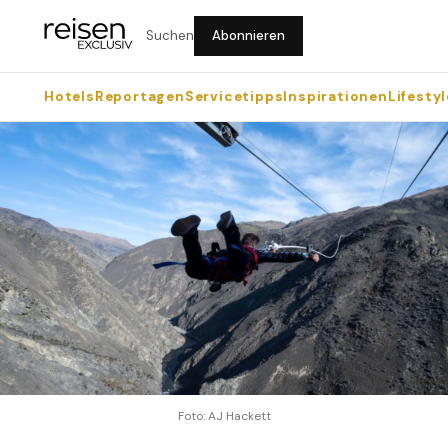
Suchen
Abonnieren
Hotels
Reportagen
Servicetipps
Inspirationen
Lifestyl
Foto: AJ Hackett