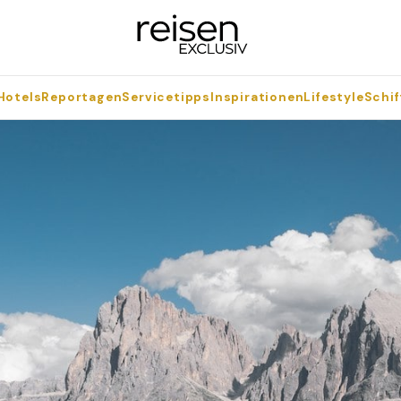
Hotels
Reportagen
Servicetipps
Inspirationen
Lifestyle
Schif