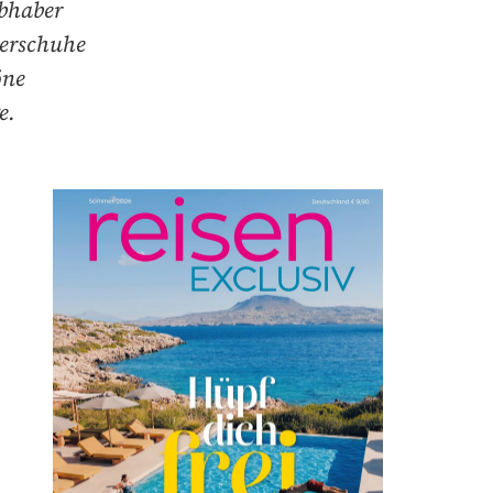
ebhaber
derschuhe
öne
e.