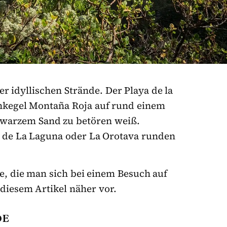
r idyllischen Strände. Der Playa de la
ankegel Montaña Roja auf rund einem
hwarzem Sand zu betören weiß.
l de La Laguna oder La Orotava runden
te, die man sich bei einem Besuch auf
n diesem Artikel näher vor.
DE