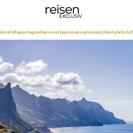
Hotels
Reportagen
Servicetipps
Inspirationen
Lifestyle
Schif