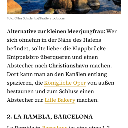
Foto: Olha Solodenko/Shutterstock.com
Alternative zur kleinen Meerjungfrau:
Wer
sich ohnehin in der Nähe des Hafens
befindet, sollte lieber die Klappbrücke
Knippelsbro überqueren und einen
Abstecher nach
Christianshavn
machen.
Dort kann man an den Kanälen entlang
spazieren, die
Königliche Oper
von außen
bestaunen und zum Schluss einen
Abstecher zur
Lille Bakery
machen.
2. LA RAMBLA, BARCELONA
La Rambla in
Barcelona
ist eine etwa 1,3