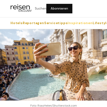
Suchen
Abonnieren
Hotels
Reportagen
Servicetipps
Inspirationen
Lifestyl
Foto: RossHelen/Shutterstock.com