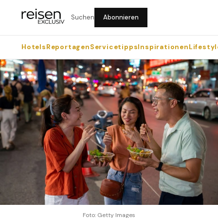
Suchen
Abonnieren
Hotels
Reportagen
Servicetipps
Inspirationen
Lifestyl
Foto: Getty Images