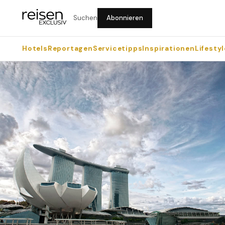
Suchen
Abonnieren
Hotels
Reportagen
Servicetipps
Inspirationen
Lifestyl