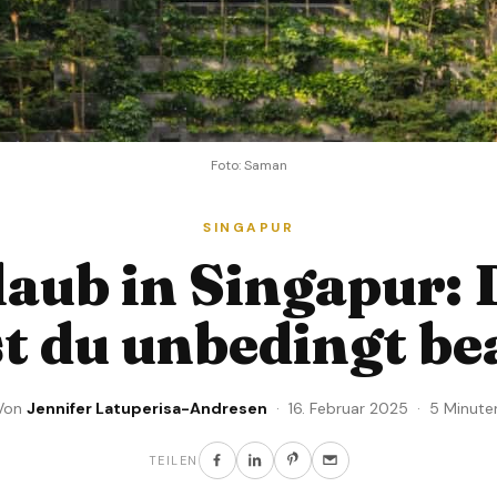
Foto: Saman
SINGAPUR
laub in Singapur: 
st du unbedingt b
Von
Jennifer Latuperisa-Andresen
· 16. Februar 2025 · 5 Minute
TEILEN