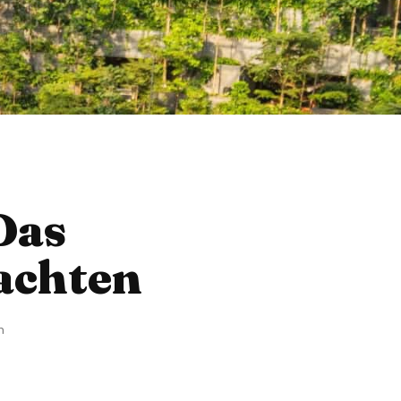
Das
eachten
n