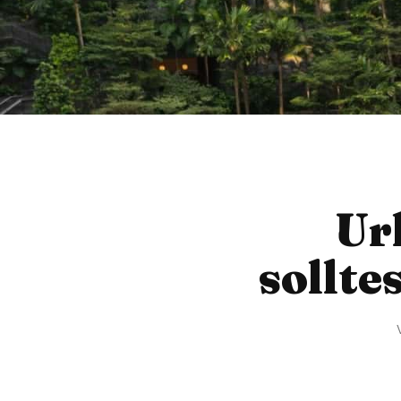
Ur
sollte