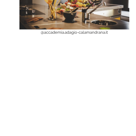
@accademia.adagio-calamandrana.it