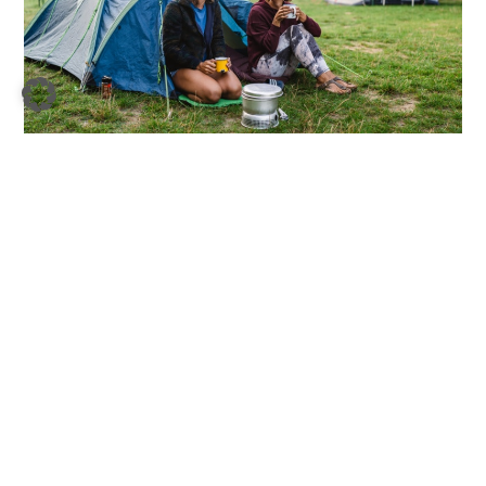
Campen auf dem Wasserwanderrastplatz am Ferienpark Mirow. I Foto:
TMV/Gross
Ein neugieriger Silberreiher im Schilf ist ein
erstes Indiz dafür, wie tief in der Natur die
beiden unterwegs sind. Behutsam lässt Susi
das Paddel ins Wasser gleiten, während sie
gleichzeitig die Seerosenteppiche am Ufer
bewundert. Auf der ruhigen Wasseroberfläche
spiegeln sich die wattigen Wolken, und die
Sonne tanzt glitzert über die vom Paddel
erzeugten Wellen. Für die musikalische