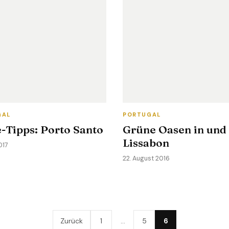
GAL
PORTUGAL
-Tipps: Porto Santo
Grüne Oasen in und
Lissabon
017
22. August 2016
Zurück
1
…
5
6