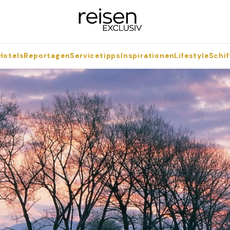
Hotels
Reportagen
Servicetipps
Inspirationen
Lifestyle
Schif