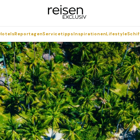
Hotels
Reportagen
Servicetipps
Inspirationen
Lifestyle
Schif