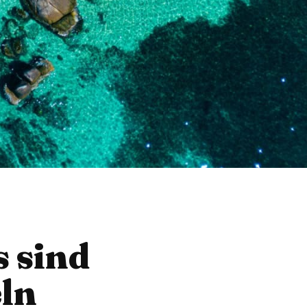
s sind
eln