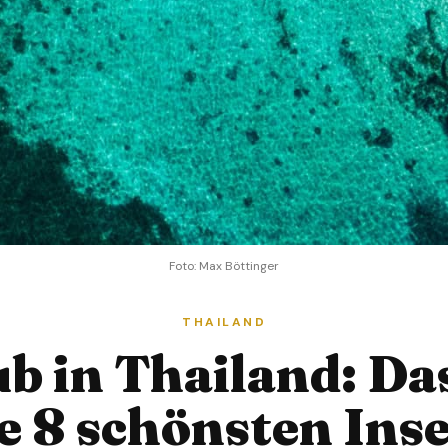
Foto: Max Böttinger
THAILAND
b in Thailand: Da
e 8 schönsten Ins