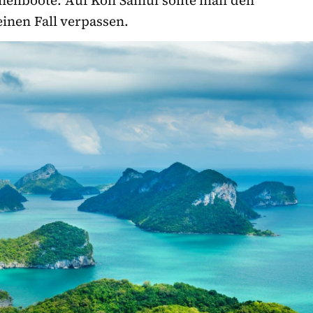
nellboote. Auf Koh
Samui
sollte man den
inen Fall verpassen.