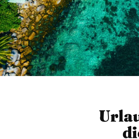
Urlau
di