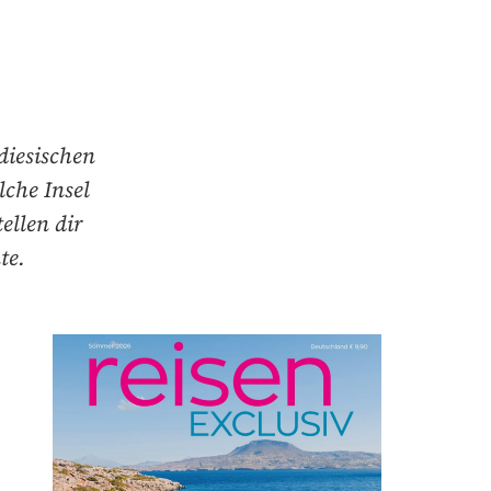
diesischen
lche Insel
ellen dir
te.