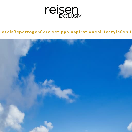
Hotels
Reportagen
Servicetipps
Inspirationen
Lifestyle
Schif