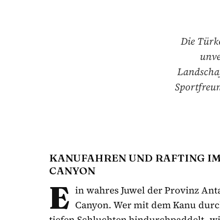
Die Türke
unve
Landschaf
Sportfreun
KANUFAHREN UND RAFTING I
CANYON
E
in wahres Juwel der Provinz Anta
Canyon. Wer mit dem Kanu durc
tiefen Schluchten hindurchpaddelt, w