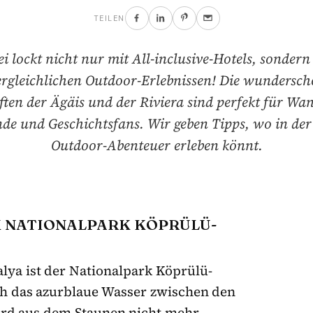
TEILEN
i lockt nicht nur mit All-inclusive-Hotels, sonder
rgleichlichen Outdoor-Erlebnissen! Die wundersc
ten der Ägäis und der Riviera sind perfekt für Wan
de und Geschichtsfans. Wir geben Tipps, wo in der
Outdoor-Abenteuer erleben könnt.
M NATIONALPARK KÖPRÜLÜ-
lya ist der Nationalpark Köprülü-
h das azurblaue Wasser zwischen den
ird aus dem Staunen nicht mehr