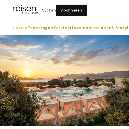
Suchen
Abonnieren
Hotels
Reportagen
Servicetipps
Inspirationen
Lifestyl