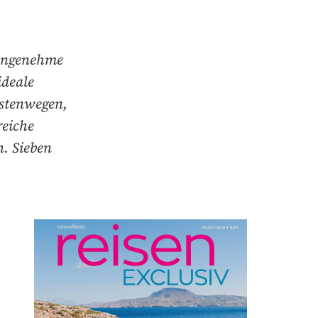
 Angenehme
ideale
stenwegen,
reiche
. Sieben