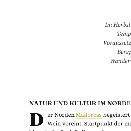
Im Herbst
Tempe
Vorausset
Bergp
Wanderw
NATUR UND KULTUR IM NORD
D
er Norden
Mallorcas
begeistert 
Wein vereint. Startpunkt der ma