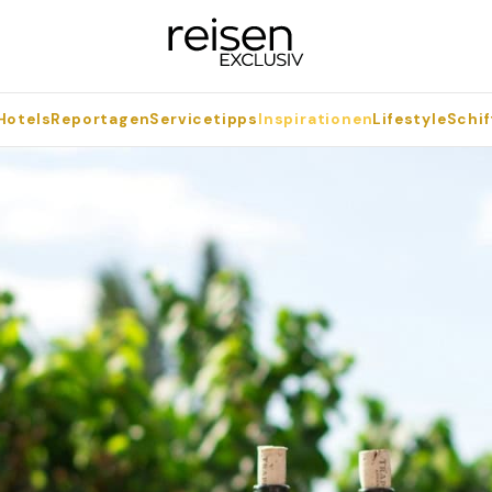
Hotels
Reportagen
Servicetipps
Inspirationen
Lifestyle
Schif