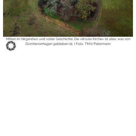
Mitten im Nirgendwo und voller Geschichte: Die »Wüste Kirche« ist alles, was von
Domherrenhagen geblieben ist. I Foto: TMV/Petermann
Vor dem Besuch auf dem Adventsmarkt steht
aber noch ein anderer Stopp auf dem
Programm. Ein längerer Spaziergang führt
Mutter und Tochter zur verwitterten Ruine
»Wüste Kirche«, die mitten im Wald in einem
tiefen Schlummer liegt. Erbaut wurde das
Gotteshaus im Jahr 1271 und knapp zwei
Jahrhunderte später verwüstet, sodass heute
nur noch die spitzen Mauern der Giebelwände
in den Himmel greifen. Wie ein Fragment aus