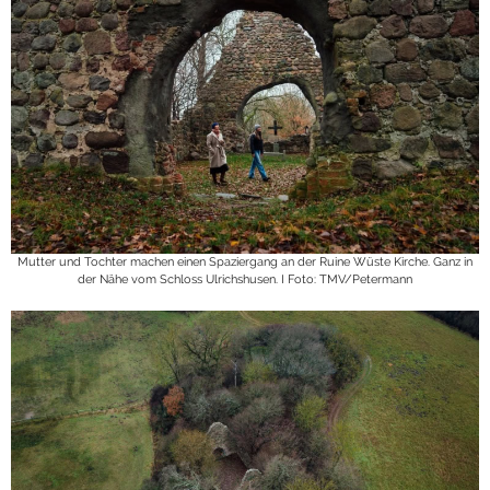
Mutter und Tochter machen einen Spaziergang an der Ruine Wüste Kirche. Ganz in
der Nähe vom Schloss Ulrichshusen. I Foto: TMV/Petermann