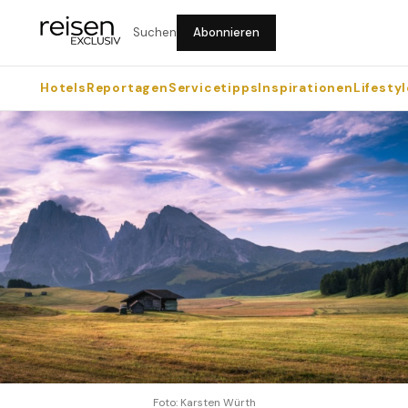
Suchen
Abonnieren
Hotels
Reportagen
Servicetipps
Inspirationen
Lifestyl
Foto: Karsten Würth