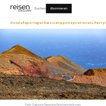
Suchen
Abonnieren
Hotels
Reportagen
Servicetipps
Inspirationen
Lifestyl
Foto: Capture Sessions/Shutterstock.com