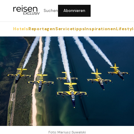
Suchen
Abonnieren
Hotels
Reportagen
Servicetipps
Inspirationen
Lifestyl
Foto: Mariusz Suwalski