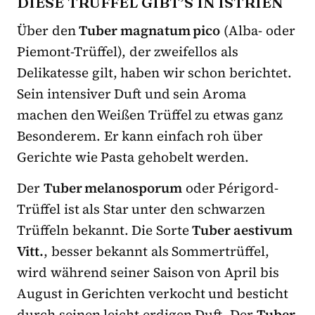
DIESE TRÜFFEL GIBT’S IN ISTRIEN
Über den
Tuber magnatum pico
(Alba- oder
Piemont-Trüffel), der zweifellos als
Delikatesse gilt, haben wir schon berichtet.
Sein intensiver Duft und sein Aroma
machen den Weißen Trüffel zu etwas ganz
Besonderem. Er kann einfach roh über
Gerichte wie Pasta gehobelt werden.
Der
Tuber melanosporum
oder Périgord-
Trüffel ist als Star unter den schwarzen
Trüffeln bekannt. Die Sorte
Tuber aestivum
Vitt.
, besser bekannt als Sommertrüffel,
wird während seiner Saison von April bis
August in Gerichten verkocht und besticht
durch seinen leicht erdigen Duft. Der
Tuber