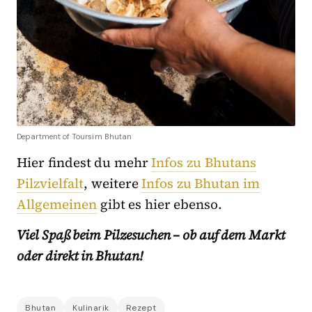
Department of Toursim Bhutan
Hier findest du mehr
Infos zu Bhutans
Pilzvielfalt
, weitere
Infos zu Bhutan im
Allgemeinen
gibt es hier ebenso.
Viel Spaß beim Pilzesuchen – ob auf dem Markt
oder direkt in Bhutan!
Bhutan
Kulinarik
Rezept