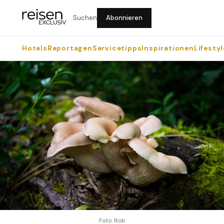
Suchen
Abonnieren
Hotels
Reportagen
Servicetipps
Inspirationen
Lifestyl
Foto: Rob