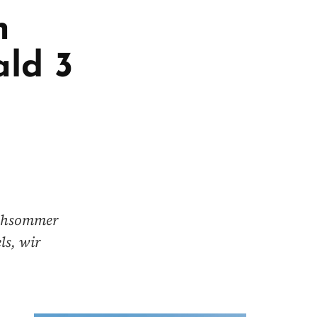
n
ald 3
rühsommer
ls, wir