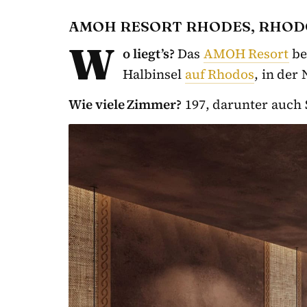
AMOH RESORT RHODES, RHO
W
o liegt’s?
Das
AMOH Resort
be
Halbinsel
auf Rhodos
, in der
Wie viele Zimmer?
197, darunter auch 