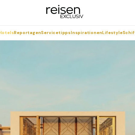
Hotels
Reportagen
Servicetipps
Inspirationen
Lifestyle
Schif