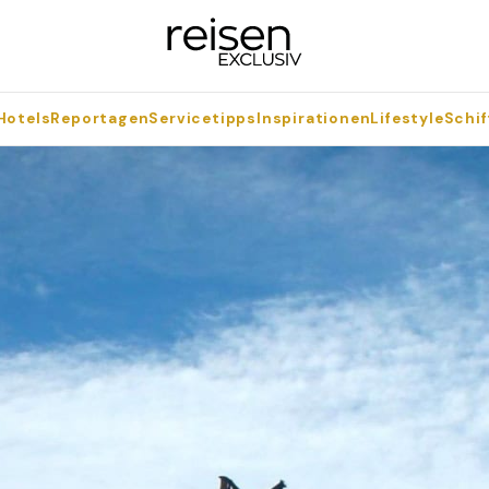
Hotels
Reportagen
Servicetipps
Inspirationen
Lifestyle
Schif