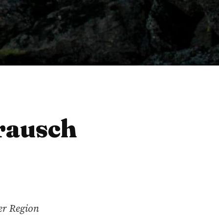
rausch
der Region