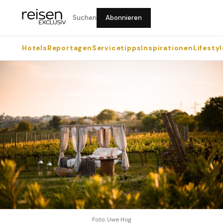
Suchen
Abonnieren
Hotels
Reportagen
Servicetipps
Inspirationen
Lifestyl
Foto: Uwe Hog